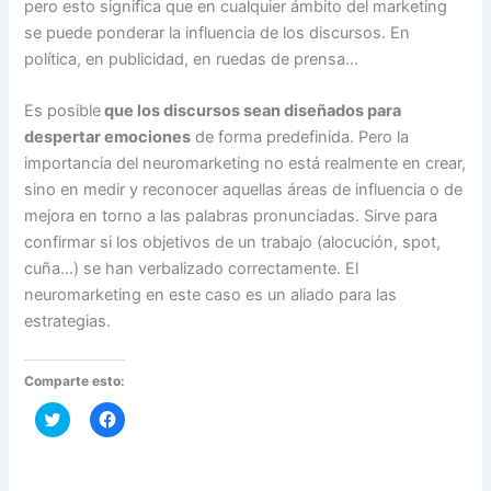
pero esto significa que en cualquier ámbito del marketing
se puede ponderar la influencia de los discursos. En
política, en publicidad, en ruedas de prensa…
Es posible
que los discursos sean diseñados para
despertar emociones
de forma predefinida. Pero la
importancia del neuromarketing no está realmente en crear,
sino en medir y reconocer aquellas áreas de influencia o de
mejora en torno a las palabras pronunciadas. Sirve para
confirmar si los objetivos de un trabajo (alocución, spot,
cuña…) se han verbalizado correctamente. El
neuromarketing en este caso es un aliado para las
estrategias.
Comparte esto:
H
H
a
a
z
z
c
c
l
l
i
i