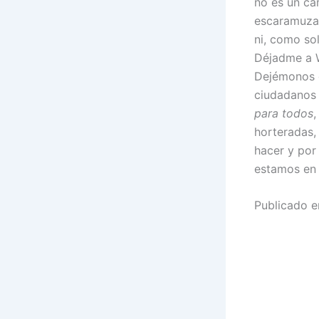
no es un ca
escaramuza.
ni, como sol
Déjadme a W
Dejémonos d
ciudadanos 
para todos
,
horteradas, 
hacer y por 
estamos en 
Publicado e