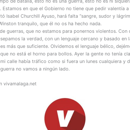
mpo de batalla, esto no es una guerra, esto no es ni siquie
 Estamos en que el Gobierno no tiene que pedir valentía a
tó Isabel Churchill Ayuso, hará falta “sangre, sudor y lágrim
inston tranquilo, que él no os ha hecho nada.
e guerras, que no estamos para ponernos violentos. Con 
sepamos la verdad, con un lenguaje cercano y basado en 
 es más que suficiente. Olvidemos el lenguaje bélico, dejé
que no está el horno para bollos. Ayer la gente no tenía cl
mi calle había tráfico como si fuera un lunes cualquiera y 
guerra no vamos a ningún lado.
n vivamalaga.net