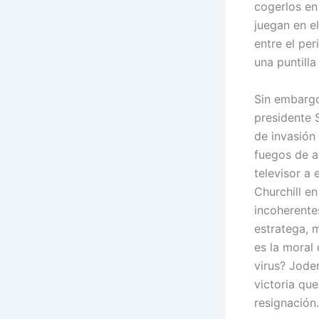
cogerlos en
juegan en e
entre el per
una puntill
Sin embargo,
presidente 
de invasión
fuegos de a
televisor a
Churchill e
incoherentes
estratega, 
es la moral
virus? Jode
victoria qu
resignación.