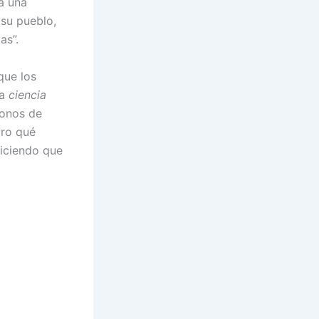
ra una
 su pueblo,
as”.
que los
la
ciencia
monos de
aro qué
diciendo que