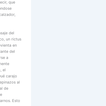
decir, que
iéndose
calzador,
saje del
o, un rictus
evienta en
lante del
rse a
amente
, el
Qué carajo
pepinazos al
al de
te
narnos. Esto