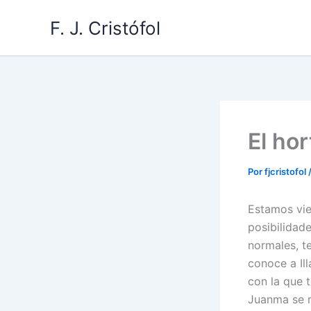
Ir
F. J. Cristófol
al
contenido
El hor
Por
fjcristofol
Estamos vie
posibilidad
normales, t
conoce a Ill
con la que 
Juanma se m