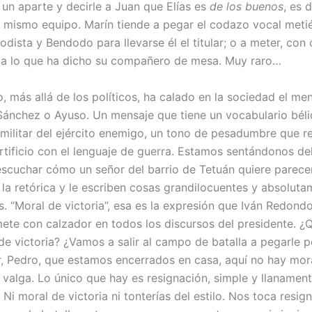
 un aparte y decirle a Juan que Elías es
de los buenos
, es 
l mismo equipo. Marín tiende a pegar el codazo vocal met
iodista y Bendodo para llevarse él el titular; o a meter, con 
a a lo que ha dicho su compañero de mesa. Muy raro…
 más allá de los políticos, ha calado en la sociedad el men
Sánchez o Ayuso. Un mensaje que tiene un vocabulario bélic
 militar del ejército enemigo, un tono de pesadumbre que r
rtificio con el lenguaje de guerra. Estamos sentándonos de
 escuchar cómo un señor del barrio de Tetuán quiere parece
n la retórica y le escriben cosas grandilocuentes y absolut
. “Moral de victoria”, esa es la expresión que Iván Redondo
mete con calzador en todos los discursos del presidente. ¿
 de victoria? ¿Vamos a salir al campo de batalla a pegarle 
r, Pedro, que estamos encerrados en casa, aquí no hay mor
e valga. Lo único que hay es resignación, simple y llanamen
 Ni moral de victoria ni tonterías del estilo. Nos toca resig