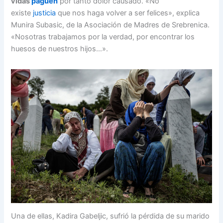
vidas
paguen
por tanto dolor causado. «No
existe
justicia
que nos haga volver a ser felices», explica
Munira Subasic, de la Asociación de Madres de Srebrenica.
«Nosotras trabajamos por la verdad, por encontrar los
huesos de nuestros hijos…».
Una de ellas, Kadira Gabeljic, sufrió la pérdida de su marido