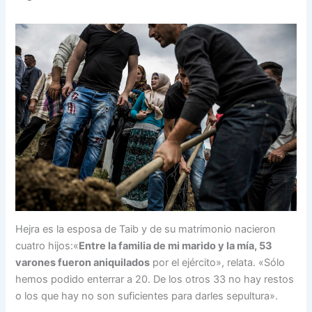
Hejra es la esposa de Taib y de su matrimonio nacieron
cuatro hijos:«
Entre la familia de mi marido y la mía, 53
varones fueron aniquilados
por el ejército», relata. «Sólo
hemos podido enterrar a 20. De los otros 33 no hay restos
o los que hay no son suficientes para darles sepultura».