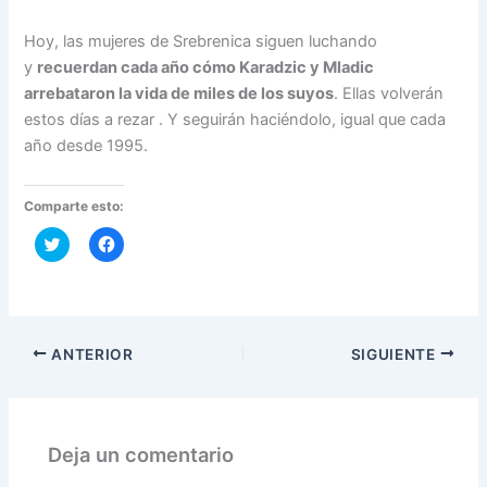
Hoy, las mujeres de Srebrenica siguen luchando
y
recuerdan cada año cómo Karadzic y Mladic
arrebataron la vida de miles de los suyos
. Ellas volverán
estos días a rezar . Y seguirán haciéndolo, igual que cada
año desde 1995.
Comparte esto:
H
H
a
a
z
z
c
c
l
l
i
i
c
c
p
p
a
a
ANTERIOR
SIGUIENTE
r
r
a
a
c
c
o
o
m
m
p
p
Deja un comentario
a
a
r
r
t
t