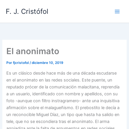
Ir
F. J. Cristófol
al
contenido
El anonimato
Por
fjcristofol
/
diciembre 10, 2019
Es un clásico desde hace más de una década escudarse
en el anonimato en las redes sociales. Este puente, un
reputado prócer de la comunicación malacitana, reprendía
a un usuario, identificado con nombre y apellidos, con su
foto -aunque con filtro instragramero- ante una inquisitiva
afirmación sobre el malagueñismo. El prebostito le decía a
un reconocible Miguel Díaz, un tipo que hasta ha salido en
tele, que no se escondiera tras el anonimato. El arma
arrojadiza ante la falta de argumentos en redes sociales.