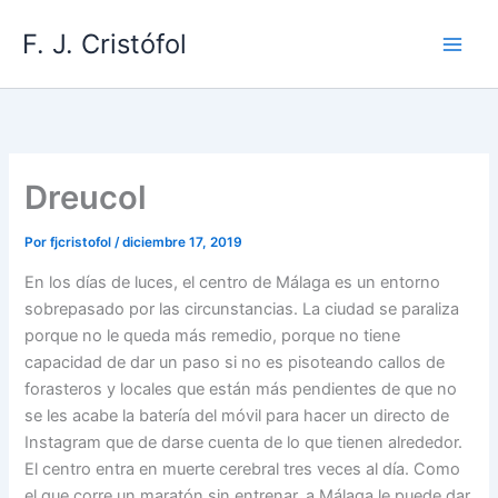
Ir
F. J. Cristófol
al
contenido
Dreucol
Por
fjcristofol
/
diciembre 17, 2019
En los días de luces, el centro de Málaga es un entorno
sobrepasado por las circunstancias. La ciudad se paraliza
porque no le queda más remedio, porque no tiene
capacidad de dar un paso si no es pisoteando callos de
forasteros y locales que están más pendientes de que no
se les acabe la batería del móvil para hacer un directo de
Instagram que de darse cuenta de lo que tienen alrededor.
El centro entra en muerte cerebral tres veces al día. Como
el que corre un maratón sin entrenar, a Málaga le puede dar