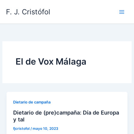
Ir
F. J. Cristófol
al
contenido
El de Vox Málaga
Dietario de campaña
Dietario de (pre)campaña: Día de Europa
y tal
fjcristofol
/
mayo 10, 2023