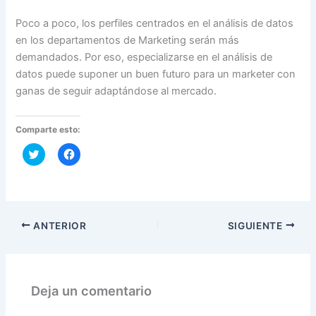
Poco a poco, los perfiles centrados en el análisis de datos
en los departamentos de Marketing serán más
demandados. Por eso, especializarse en el análisis de
datos puede suponer un buen futuro para un marketer con
ganas de seguir adaptándose al mercado.
Comparte esto:
H
H
a
a
z
z
c
c
l
l
i
i
c
c
p
p
a
a
ANTERIOR
SIGUIENTE
r
r
a
a
c
c
o
o
m
m
p
p
Deja un comentario
a
a
r
r
t
t